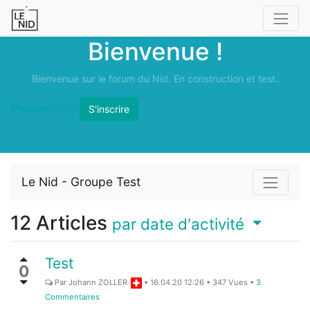
Bienvenue !
Bienvenue sur le forum du Nid. En construction et test..
Masquer l'intro
S'inscrire
Le Nid - Groupe Test
12
Articles
par date d'activité
Test
0
Par
Johann ZOLLER
•
16.04.20 12:26
•
347
Vues
•
3
Commentaires