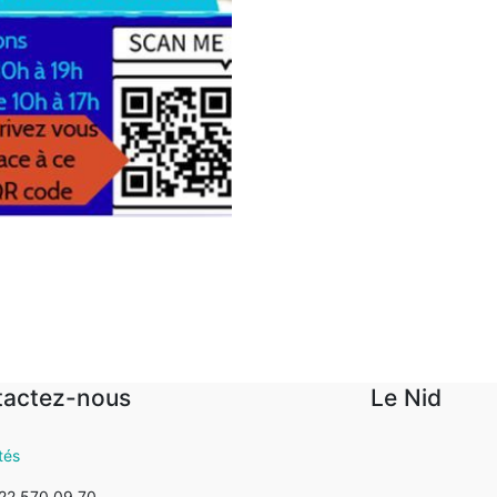
tactez-nous
Le Nid
tés
22 570 09 70