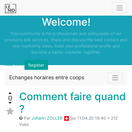
Welcome!
This community is for professionals and enthusiasts of our
products and services. Share and discuss the best content and
new marketing ideas, build your professional profile and
become a better marketer together.
Hide Intro
Register
Echanges horaires entre coops
Comment faire quand
0
?
Par
Johann ZOLLER
sur
11.04.20 18:40
•
212
Vues