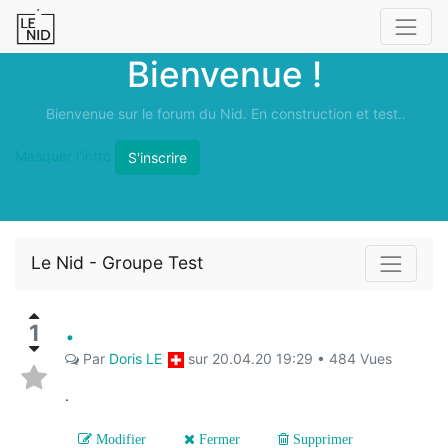
Bienvenue !
Bienvenue sur le forum du Nid. En construction et test..
Masquer l'intro
S'inscrire
Le Nid - Groupe Test
.
1
Par
Doris LE
sur
20.04.20 19:29
•
484
Vues
.
Modifier
Fermer
Supprimer