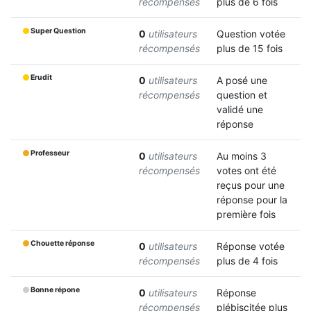
récompensés
plus de 6 fois
Super Question
0
utilisateurs
Question votée
récompensés
plus de 15 fois
Erudit
0
utilisateurs
A posé une
récompensés
question et
validé une
réponse
Professeur
0
utilisateurs
Au moins 3
récompensés
votes ont été
reçus pour une
réponse pour la
première fois
Chouette réponse
0
utilisateurs
Réponse votée
récompensés
plus de 4 fois
Bonne répone
0
utilisateurs
Réponse
récompensés
plébiscitée plus