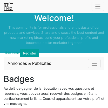
Welcome!
This community is for professionals and enthusiasts of our
products and services. Share and discuss the best content and
new marketing ideas, build your professional profile and
become a better marketer together.
Hide Intro
Register
Annonces & Publicités
Badges
Au delà de gagner de la réputation avec vos questions et
réponses, vous pouvez aussi recevoir des badges en étant
particulièrement brillant. Ceux-ci apparaissent sur votre profil et
vos messages.