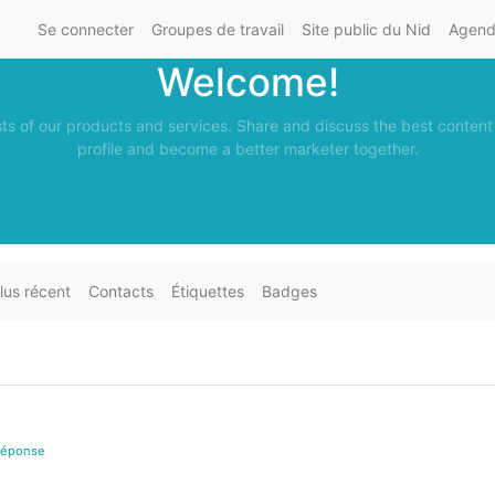
Se connecter
Groupes de travail
Site public du Nid
Agenda
Welcome!
sts of our products and services. Share and discuss the best content
profile and become a better marketer together.
lus récent
Contacts
Étiquettes
Badges
Réponse