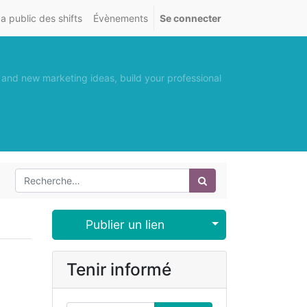
 public des shifts
Évènements
Se connecter
 and new marketing ideas, build your professional
Select Post
Publier un lien
Tenir informé