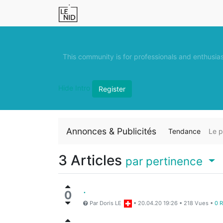
This community is for professionals and enthusia
Hide Intro
Register
Annonces & Publicités
Tendance
Le p
3
Articles
par pertinence
.
0
Par
Doris LE
•
20.04.20 19:26
•
218
Vues
•
0 